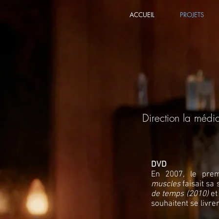
ACCUEIL
PROJETS
Direction la médi
DVD
En 2007, le pre
muscles
faisait sa 
de temps (2010)
e
souhaitent se livre