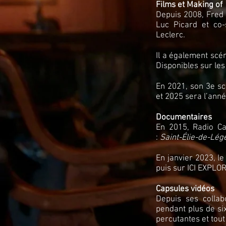
Films et Making of
Depuis 2008, Fred 
Luc Picard et co-
Leclerc.
Il a également scé
Disponibles sur le
En 2021, son 3e sc
et 2025 sera l’anné
Documentaires
En 2015, Radio Ca
:
Saint-Élie-de-Lé
En janvier 2023, le
puis sur ICI EXPLOR
Capsules vidéos
Depuis ses collab
pendant plus de six
percutantes et tout