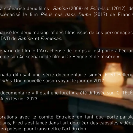
a scénarisé deux films :
Babine
(2008) et
Ésimésac
(2012) d
scénarisé le film
Pieds nus dans l'aube
(2017) de Franci
narisé les deux making-of des films issus de ces personnages
s DVD de
Babine
et
Ésimésac.
énario de film « L’Arracheuse de temps » est porté à l’écra
e de son 4e scénario de film « De Peigne et de misère ».
nada diffusait une série documentaire signée Fred Pelleri
gendes.
Une nouvelle saison voyait le jour en 2017.
 documentaire « Il était une forêt » a été diffusée sur ICI TÉLÉ
A en février 2023.
orations avec le comité Entraide en tant que porte-parol
 ans, Fred s'est lancé dans l'art de créer des capsules vidéo
 en poésie, pour transmettre l'art du don.