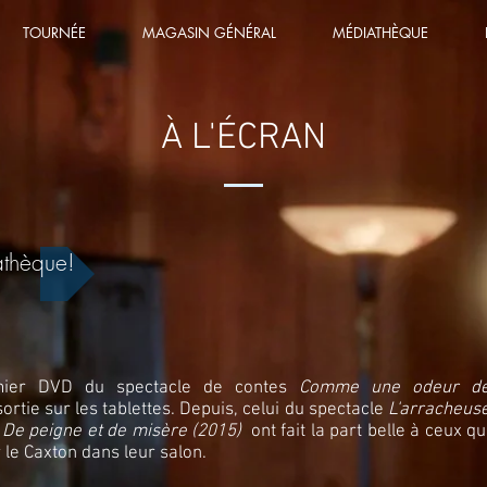
TOURNÉE
MAGASIN GÉNÉRAL
MÉDIATHÈQUE
À L'ÉCRAN
athèque!
mier DVD du spectacle de contes
Comme une odeur d
sortie sur les tablettes. Depuis, celui du spectacle
L'arracheus
t
De peigne et de misère (2015)
ont fait la part belle à ceux qu
r le Caxton dans leur salon.