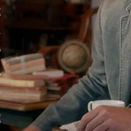
e
s
.
n
n
,
e
s